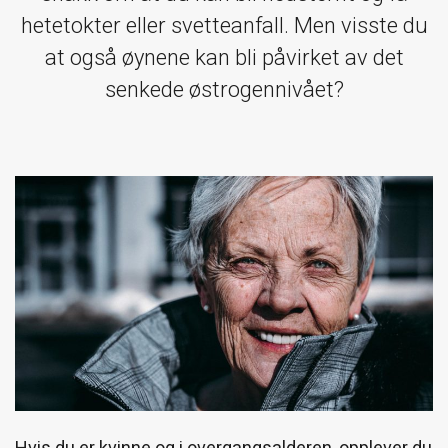
hetetokter eller svetteanfall. Men visste du
at også øynene kan bli påvirket av det
senkede østrogennivået?
Hvis du er kvinne og i overgangsalderen, opplever du